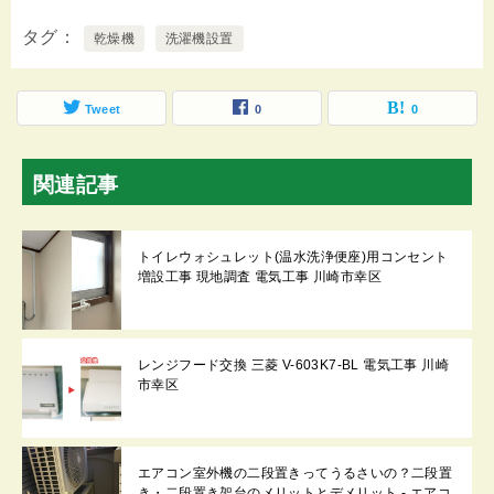
タグ
乾燥機
洗濯機設置
Tweet
0
0
関連記事
トイレウォシュレット(温水洗浄便座)用コンセント
増設工事 現地調査 電気工事 川崎市幸区
レンジフード交換 三菱 V-603K7-BL 電気工事 川崎
市幸区
エアコン室外機の二段置きってうるさいの？二段置
き・二段置き架台のメリットとデメリット - エアコ