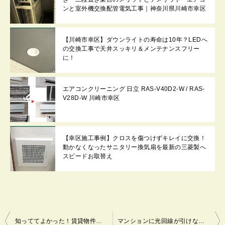
ンと室外機交換配管電気工事｜神奈川県川崎市幸区
【川崎市幸区】ダウンライトの寿命は10年？LEDへ
の交換工事で天井スッキリ＆メンテナンスフリー
に！
エアコンクリーニング 日立 RAS-V40D2‐W / RAS-
V28D‐W 川崎市幸区
【幸区施工事例】クロスを傷つけずキレイに交換！
動かなくなったサニタリー換気扇を最新の三菱製へ
スピードお取替え
投
知っててよかった！賃貸物件の照明設備トラブルを防ぐ点検ポイントと交換のルール｜シーリングライト（天井照明）の 照明器具点検交換電気工事｜神奈川県川崎市幸区
マンションに光回線が引けない？「引き込み工事」の仕組みと電気通信工事の基礎知識！｜神奈川県川崎市幸区