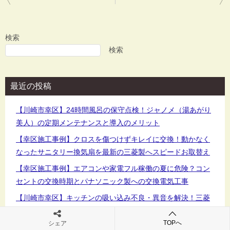
稿
ナ
ビ
検索
ゲ
検索
ー
シ
最近の投稿
ョ
ン
【川崎市幸区】24時間風呂の保守点検！ジャノメ（湯あがり
美人）の定期メンテナンスと導入のメリット
【幸区施工事例】クロスを傷つけずキレイに交換！動かなく
なったサニタリー換気扇を最新の三菱製へスピードお取替え
【幸区施工事例】エアコンや家電フル稼働の夏に危険？コン
セントの交換時期とパナソニック製への交換電気工事
【川崎市幸区】キッチンの吸い込み不良・異音を解決！三菱
電機「V-36K7」＆「P-3651KP2」レンジフード交換工事リポ
ート
TOPへ
シェア