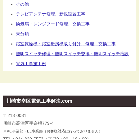
その他
テレビアンテナ修理、新規設置工事
換気扇・レンジフード修理、交換工事
未分類
浴室乾燥機・浴室暖房機取り付け、修理、交換工事
照明スイッチ修理・照明スイッチ交換・照明スイッチ増設
電気工事施工例
川崎市幸区電気工事解決.com
〒213-0031
川崎市高津区宇奈根779-4
※AC事業部・EL事業部（お客様対応は行っておりません）
TEL：044-829-5573（平日9：00～18：00）