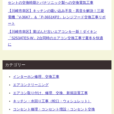
セントの交換時期とパナソニック製への交換電気工事
【川崎市幸区】キッチンの吸い込み不良・異音を解決！三菱
電機「V-36K7」＆「P-3651KP2」レンジフード交換工事リポ
ート
【川崎市幸区】黄ばんだ古いエアコンを一新！ダイキン
「S253ATES-W」2台同時のエアコン交換工事で夏冬を快適
に
カテゴリー
インターホン修理、交換工事
エアコンクリーニング
エアコン取り付け、修理、交換、新規設置工事
キッチン・水回り工事（蛇口・ウォシュレット）
コンセント修理・コンセント増設・コンセント交換