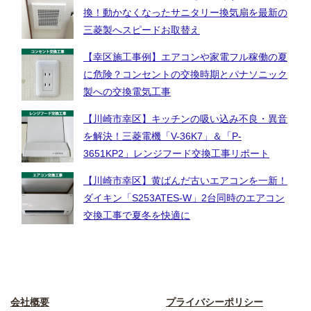
換！動かなくなったサニタリー換気扇を最新の
三菱製へスピードお取替え
【幸区施工事例】エアコンや家電フル稼働の夏
に危険？コンセントの交換時期とパナソニック
製への交換電気工事
【川崎市幸区】キッチンの吸い込み不良・異音
を解決！三菱電機「V-36K7」＆「P-
3651KP2」レンジフード交換工事リポート
【川崎市幸区】黄ばんだ古いエアコンを一新！
ダイキン「S253ATES-W」2台同時のエアコン
交換工事で夏冬を快適に
会社概要
プライバシーポリシー