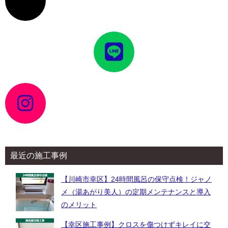
ン
リ
ン
ク
ア
イ
コ
ン
リ
ン
ク
ア
イ
コ
ン
リ
ン
ク
最近の施工事例
【川崎市幸区】24時間風呂の保守点検！ジャノ
メ（湯あがり美人）の定期メンテナンスと導入
のメリット
【幸区施工事例】クロスを傷つけずキレイに交