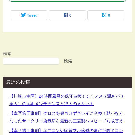
Tweet
0
0
検索
検索
最近の投稿
【川崎市幸区】24時間風呂の保守点検！ジャノメ（湯あがり
美人）の定期メンテナンスと導入のメリット
【幸区施工事例】クロスを傷つけずキレイに交換！動かなく
なったサニタリー換気扇を最新の三菱製へスピードお取替え
【幸区施工事例】エアコンや家電フル稼働の夏に危険？コン