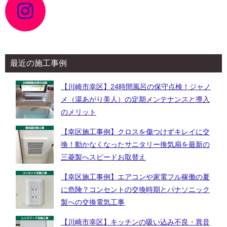
イ
コ
ン
リ
ン
ク
最近の施工事例
【川崎市幸区】24時間風呂の保守点検！ジャノ
メ（湯あがり美人）の定期メンテナンスと導入
のメリット
【幸区施工事例】クロスを傷つけずキレイに交
換！動かなくなったサニタリー換気扇を最新の
三菱製へスピードお取替え
【幸区施工事例】エアコンや家電フル稼働の夏
に危険？コンセントの交換時期とパナソニック
製への交換電気工事
【川崎市幸区】キッチンの吸い込み不良・異音