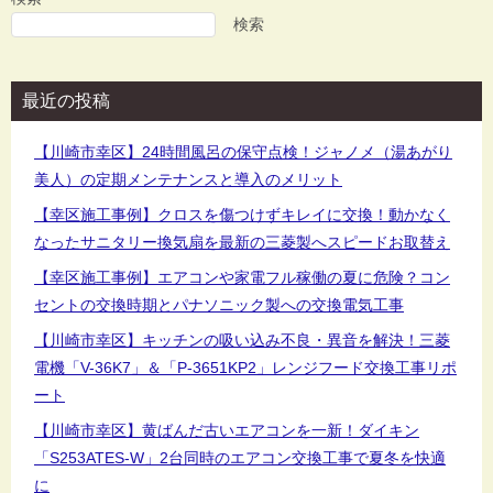
ゲ
検索
ー
シ
最近の投稿
ョ
ン
【川崎市幸区】24時間風呂の保守点検！ジャノメ（湯あがり
美人）の定期メンテナンスと導入のメリット
【幸区施工事例】クロスを傷つけずキレイに交換！動かなく
なったサニタリー換気扇を最新の三菱製へスピードお取替え
【幸区施工事例】エアコンや家電フル稼働の夏に危険？コン
セントの交換時期とパナソニック製への交換電気工事
【川崎市幸区】キッチンの吸い込み不良・異音を解決！三菱
電機「V-36K7」＆「P-3651KP2」レンジフード交換工事リポ
ート
【川崎市幸区】黄ばんだ古いエアコンを一新！ダイキン
「S253ATES-W」2台同時のエアコン交換工事で夏冬を快適
に