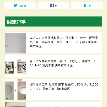
Tweet
0
0
関連記事
エアコンと室外機取外し・引き取り（処分）配管電
気工事｜既設機種：東芝 TOSHIBA ｜神奈川県川
崎市幸区
キッチン換気扇交換工事 フードなし 三菱電機 EX-
25LMP6 電気工事 川崎市高津区
照明交換工事 共用部 廊下 蛍光灯 LED化 AU 51200
コイズミ 電気工事 川崎市幸区