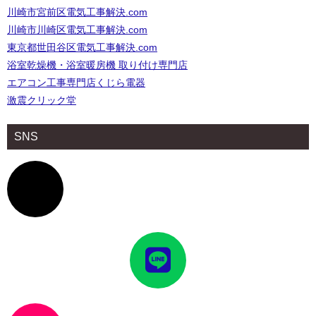
川崎市宮前区電気工事解決.com
川崎市川崎区電気工事解決.com
東京都世田谷区電気工事解決.com
浴室乾燥機・浴室暖房機 取り付け専門店
エアコン工事専門店くじら電器
激震クリック堂
SNS
ア
イ
コ
ン
リ
ン
ク
ア
イ
コ
ン
リ
ン
ク
ア