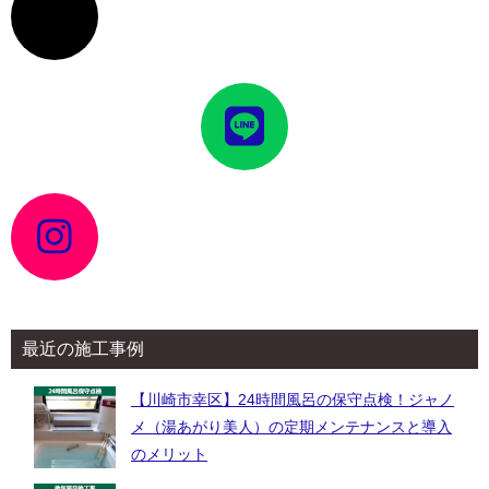
コ
ン
リ
ン
ク
ア
イ
コ
ン
リ
ン
ク
ア
イ
コ
ン
リ
ン
ク
最近の施工事例
【川崎市幸区】24時間風呂の保守点検！ジャノ
メ（湯あがり美人）の定期メンテナンスと導入
のメリット