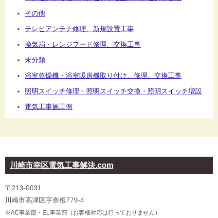
その他
テレビアンテナ修理、新規設置工事
換気扇・レンジフード修理、交換工事
未分類
浴室乾燥機・浴室暖房機取り付け、修理、交換工事
照明スイッチ修理・照明スイッチ交換・照明スイッチ増設
電気工事施工例
川崎市幸区電気工事解決.com
〒213-0031
川崎市高津区宇奈根779-4
※AC事業部・EL事業部（お客様対応は行っておりません）