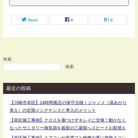
Tweet
0
0
検索
検索
最近の投稿
【川崎市幸区】24時間風呂の保守点検！ジャノメ（湯あがり
美人）の定期メンテナンスと導入のメリット
【幸区施工事例】クロスを傷つけずキレイに交換！動かなく
なったサニタリー換気扇を最新の三菱製へスピードお取替え
【幸区施工事例】エアコンや家電フル稼働の夏に危険？コン