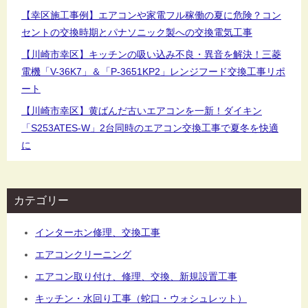
【幸区施工事例】エアコンや家電フル稼働の夏に危険？コン
セントの交換時期とパナソニック製への交換電気工事
【川崎市幸区】キッチンの吸い込み不良・異音を解決！三菱
電機「V-36K7」＆「P-3651KP2」レンジフード交換工事リポ
ート
【川崎市幸区】黄ばんだ古いエアコンを一新！ダイキン
「S253ATES-W」2台同時のエアコン交換工事で夏冬を快適
に
カテゴリー
インターホン修理、交換工事
エアコンクリーニング
エアコン取り付け、修理、交換、新規設置工事
キッチン・水回り工事（蛇口・ウォシュレット）