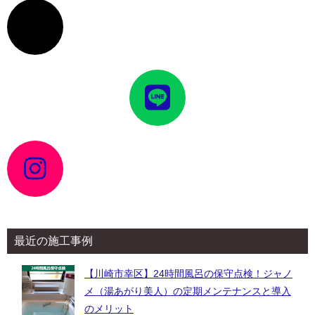
ア
イ
コ
ン
リ
ン
ク
ア
イ
コ
ン
リ
ン
ク
ア
イ
コ
ン
リ
ン
ク
最近の施工事例
【川崎市幸区】24時間風呂の保守点検！ジャノ
メ（湯あがり美人）の定期メンテナンスと導入
のメリット