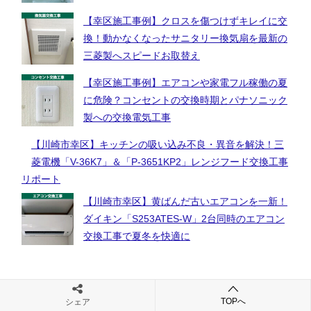
【幸区施工事例】クロスを傷つけずキレイに交
換！動かなくなったサニタリー換気扇を最新の
三菱製へスピードお取替え
【幸区施工事例】エアコンや家電フル稼働の夏
に危険？コンセントの交換時期とパナソニック
製への交換電気工事
【川崎市幸区】キッチンの吸い込み不良・異音
を解決！三菱電機「V-36K7」＆「P-
3651KP2」レンジフード交換工事リポート
【川崎市幸区】黄ばんだ古いエアコンを一新！
ダイキン「S253ATES-W」2台同時のエアコン
交換工事で夏冬を快適に
TOPへ
シェア