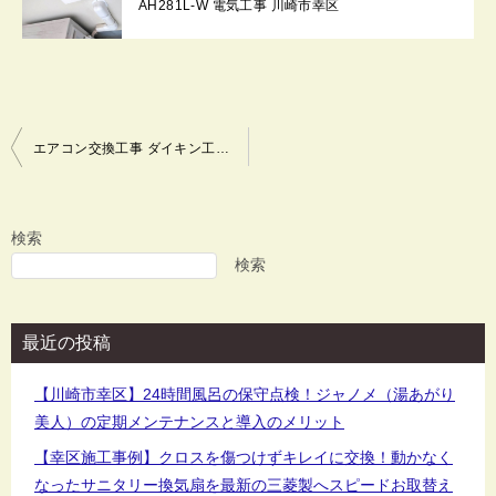
AH281L-W 電気工事 川崎市幸区
投
エアコン交換工事 ダイキン工業(DAIKIN) F28FTNS-W 富士通ゼネラル ノクリア AS-AH281L-W 電気工事 川崎市幸区
稿
ナ
ビ
検索
ゲ
検索
ー
シ
最近の投稿
ョ
ン
【川崎市幸区】24時間風呂の保守点検！ジャノメ（湯あがり
美人）の定期メンテナンスと導入のメリット
【幸区施工事例】クロスを傷つけずキレイに交換！動かなく
なったサニタリー換気扇を最新の三菱製へスピードお取替え