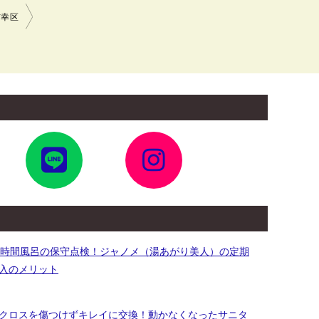
市幸区
ア
ア
イ
イ
コ
コ
ン
ン
リ
リ
ン
ン
ク
ク
4時間風呂の保守点検！ジャノメ（湯あがり美人）の定期
入のメリット
クロスを傷つけずキレイに交換！動かなくなったサニタ