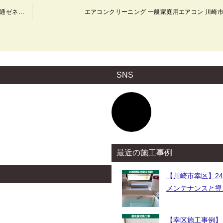
エアコン交換工事 ダイキン工業 AN36HKS-W/AR36HKS 富士通ゼネラル AS-AH361L-W（AS-AH360K-W 後継品） 通常設置工事 電気工事 川崎市幸区
エアコンクリーニング 一般家庭用エアコン 川崎
SNS
ア
イ
コ
ン
リ
ン
ク
最近の施工事例
【川崎市幸区】2
メンテナンスと導
【幸区施工事例】