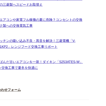
の三菱製へスピードお取替え
エアコンや家電フル稼働の夏に危険？コンセントの交換
ク製への交換電気工事
ッチンの吸い込み不良・異音を解決！三菱電機「V-
3651KP2」レンジフード交換工事リポート
んだ古いエアコンを一新！ダイキン「S253ATES-W」
ン交換工事で夏冬を快適に
合わせフォーム