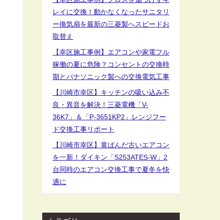
レイに交換！動かなくなったサニタリ
ー換気扇を最新の三菱製へスピードお
取替え
【幸区施工事例】エアコンや家電フル
稼働の夏に危険？コンセントの交換時
期とパナソニック製への交換電気工事
【川崎市幸区】キッチンの吸い込み不
良・異音を解決！三菱電機「V-
36K7」＆「P-3651KP2」レンジフー
ド交換工事リポート
【川崎市幸区】黄ばんだ古いエアコン
を一新！ダイキン「S253ATES-W」2
台同時のエアコン交換工事で夏冬を快
適に