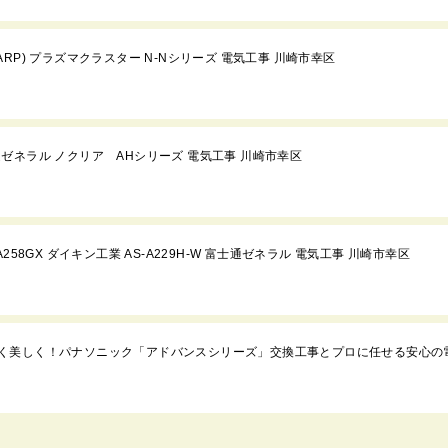
HARP) プラズマクラスター N-Nシリーズ 電気工事 川崎市幸区
士通ゼネラル ノクリア AHシリーズ 電気工事 川崎市幸区
RA258GX ダイキン工業 AS-A229H-W 富士通ゼネラル 電気工事 川崎市幸区
く美しく！パナソニック「アドバンスシリーズ」交換工事とプロに任せる安心の