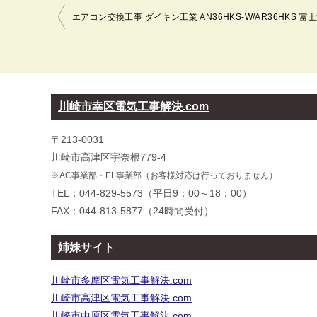
投
稿
ナ
ビ
ゲ
ー
川崎市幸区電気工事解決.com
シ
〒213-0031
ョ
川崎市高津区宇奈根779-4
ン
※AC事業部・EL事業部（お客様対応は行っておりません）
TEL：044-829-5573（平日9：00～18：00）
FAX：044-813-5877（24時間受付）
姉妹サイト
川崎市多摩区電気工事解決.com
川崎市高津区電気工事解決.com
川崎市中原区電気工事解決.com