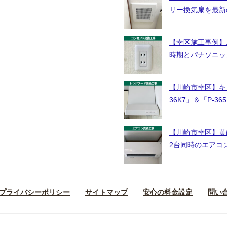
リー換気扇を最新
【幸区施工事例】
時期とパナソニッ
【川崎市幸区】キ
36K7」＆「P-
【川崎市幸区】黄ば
2台同時のエアコ
プライバシーポリシー
サイトマップ
安心の料金設定
問い