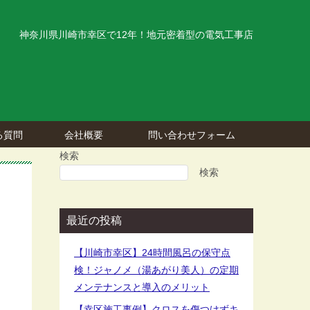
神奈川県川崎市幸区で12年！地元密着型の電気工事店
る質問
会社概要
問い合わせフォーム
検索
検索
最近の投稿
【川崎市幸区】24時間風呂の保守点
検！ジャノメ（湯あがり美人）の定期
メンテナンスと導入のメリット
【幸区施工事例】クロスを傷つけずキ