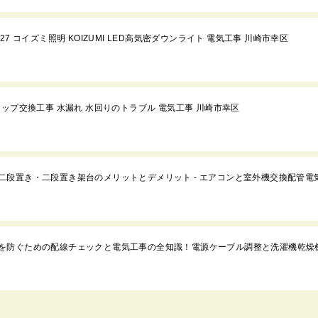
1W27 コイズミ照明 KOIZUMI LED高気密ダウンライト 電気工事 川崎市幸区
ールタップ交換工事 水漏れ 水回りのトラブル 電気工事 川崎市幸区
二段置き・二段置き架台のメリットとデメリット - エアコンと室外機交換配管電
を防ぐための配線チェックと電気工事の全知識！電源ケーブル調整と洗濯機乾燥