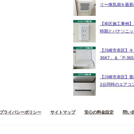
リー換気扇を最新
【幸区施工事例】
時期とパナソニッ
【川崎市幸区】キ
36K7」＆「P-
【川崎市幸区】黄ば
2台同時のエアコ
プライバシーポリシー
サイトマップ
安心の料金設定
問い