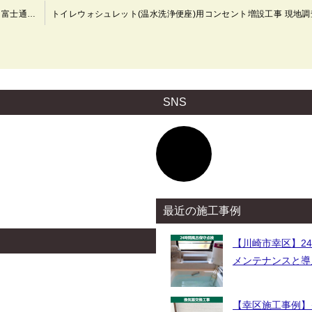
エアコン交換工事 標準工事 三菱重工 SRK209C-W/SRC209C 富士通ゼネラル AS-A229H タテ桟 C-TSG/C-SG 日晴金属 電気工事 川崎市幸区
SNS
ア
イ
コ
ン
リ
ン
ク
最近の施工事例
【川崎市幸区】2
メンテナンスと導
【幸区施工事例】