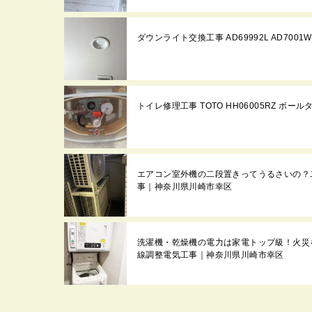
ダウンライト交換工事 AD69992L AD700
トイレ修理工事 TOTO HH06005RZ ボ
エアコン室外機の二段置きってうるさいの？
事｜神奈川県川崎市幸区
洗濯機・乾燥機の電力は家電トップ級！火災
線調整電気工事｜神奈川県川崎市幸区