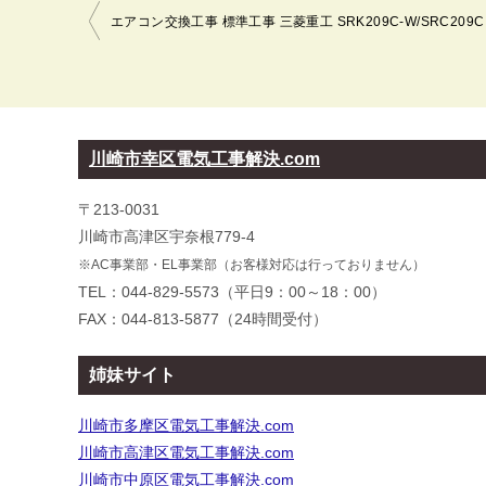
投
稿
ナ
ビ
ゲ
ー
川崎市幸区電気工事解決.com
シ
〒213-0031
ョ
川崎市高津区宇奈根779-4
ン
※AC事業部・EL事業部（お客様対応は行っておりません）
TEL：044-829-5573（平日9：00～18：00）
FAX：044-813-5877（24時間受付）
姉妹サイト
川崎市多摩区電気工事解決.com
川崎市高津区電気工事解決.com
川崎市中原区電気工事解決.com