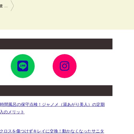
トイレウォシュレット(温水洗浄便座)用コンセント増設工事 現地調査 電気工事 川崎市幸区
ア
ア
イ
イ
コ
コ
ン
ン
リ
リ
ン
ン
ク
ク
4時間風呂の保守点検！ジャノメ（湯あがり美人）の定期
入のメリット
クロスを傷つけずキレイに交換！動かなくなったサニタ