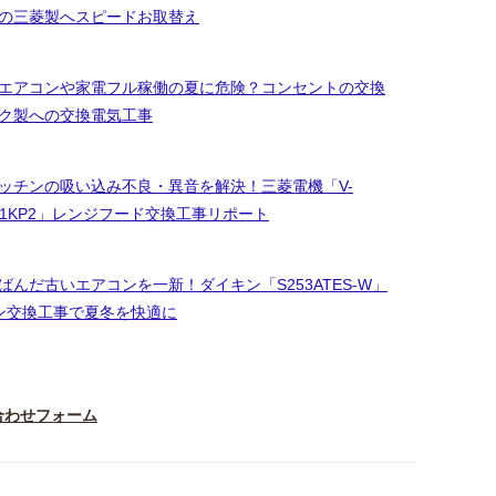
の三菱製へスピードお取替え
エアコンや家電フル稼働の夏に危険？コンセントの交換
ク製への交換電気工事
ッチンの吸い込み不良・異音を解決！三菱電機「V-
3651KP2」レンジフード交換工事リポート
んだ古いエアコンを一新！ダイキン「S253ATES-W」
ン交換工事で夏冬を快適に
合わせフォーム