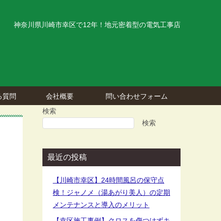
神奈川県川崎市幸区で12年！地元密着型の電気工事店
る質問
会社概要
問い合わせフォーム
検索
検索
ク
最近の投稿
【川崎市幸区】24時間風呂の保守点
検！ジャノメ（湯あがり美人）の定期
メンテナンスと導入のメリット
【幸区施工事例】クロスを傷つけずキ