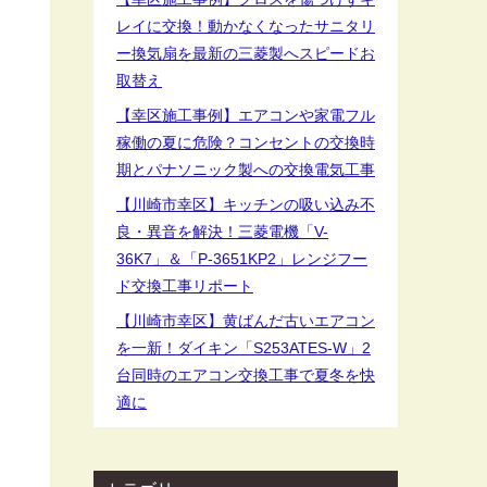
レイに交換！動かなくなったサニタリ
ー換気扇を最新の三菱製へスピードお
取替え
【幸区施工事例】エアコンや家電フル
稼働の夏に危険？コンセントの交換時
期とパナソニック製への交換電気工事
【川崎市幸区】キッチンの吸い込み不
良・異音を解決！三菱電機「V-
36K7」＆「P-3651KP2」レンジフー
ド交換工事リポート
【川崎市幸区】黄ばんだ古いエアコン
を一新！ダイキン「S253ATES-W」2
台同時のエアコン交換工事で夏冬を快
適に