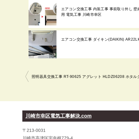
エアコン交換工事 内装工事 事前取り外し 壁紙張替 
用 電気工事 川崎市幸区
エアコン交換工事 ダイキン(DAIKIN) AR22L
投
稿
ナ
ビ
ゲ
ー
川崎市幸区電気工事解決.com
シ
〒213-0031
ョ
川崎市高津区宇奈根779-4