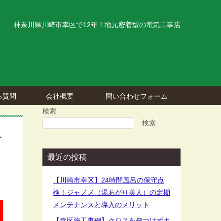
神奈川県川崎市幸区で12年！地元密着型の電気工事店
る質問
会社概要
問い合わせフォーム
検索
検索
-
最近の投稿
【川崎市幸区】24時間風呂の保守点
検！ジャノメ（湯あがり美人）の定期
メンテナンスと導入のメリット
【幸区施工事例】クロスを傷つけずキ