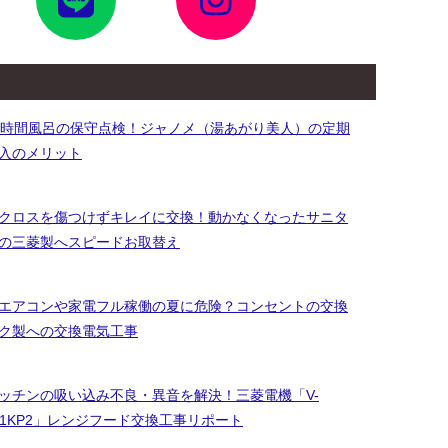
ン
ン
リ
リ
ン
ン
ク
ク
4時間風呂の保守点検！ジャノメ（湯あがり美人）の定期
入のメリット
クロスを傷つけずキレイに交換！動かなくなったサニタ
の三菱製へスピードお取替え
エアコンや家電フル稼働の夏に危険？コンセントの交換
ク製への交換電気工事
ッチンの吸い込み不良・異音を解決！三菱電機「V-
3651KP2」レンジフード交換工事リポート