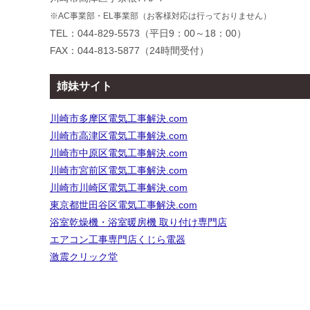
ン
※AC事業部・EL事業部（お客様対応は行っておりません）
TEL：044-829-5573（平日9：00～18：00）
FAX：044-813-5877（24時間受付）
姉妹サイト
川崎市多摩区電気工事解決.com
川崎市高津区電気工事解決.com
川崎市中原区電気工事解決.com
川崎市宮前区電気工事解決.com
川崎市川崎区電気工事解決.com
東京都世田谷区電気工事解決.com
浴室乾燥機・浴室暖房機 取り付け専門店
エアコン工事専門店くじら電器
激震クリック堂