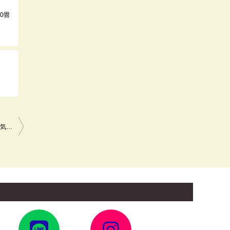
10畳
換気扇交換工事 三菱電機 ダクト用換気扇 天井埋込形 VD-10Z13 電気工事および配管調査 川崎市幸区
ア
ア
イ
イ
コ
コ