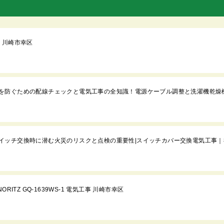
 川崎市幸区
を防ぐための配線チェックと電気工事の全知識！電源ケーブル調整と洗濯機乾燥
イッチ交換時に潜む火災のリスクと点検の重要性|スイッチカバー交換電気工事｜
ITZ GQ-1639WS-1 電気工事 川崎市幸区