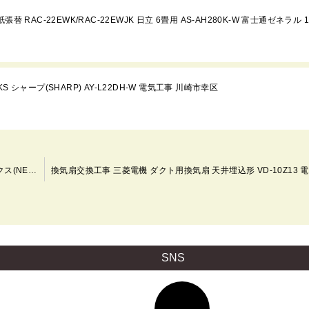
RAC-22EWK/RAC-22EWJK 日立 6畳用 AS-AH280K-W 富士通ゼネラル 
KS シャープ(SHARP) AY-L22DH-W 電気工事 川崎市幸区
照明器具交換工事 RT-90625 アグレット HLDZ06208 ホタルクス(NEC) 電気工事 川崎市幸区
SNS
ア
イ
コ