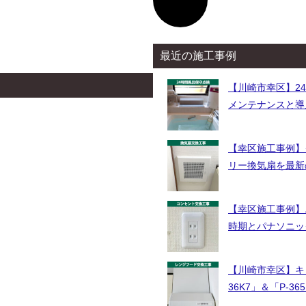
ン
リ
ン
ク
最近の施工事例
【川崎市幸区】2
メンテナンスと導
【幸区施工事例】
リー換気扇を最新
【幸区施工事例】
時期とパナソニッ
【川崎市幸区】キ
36K7」＆「P-