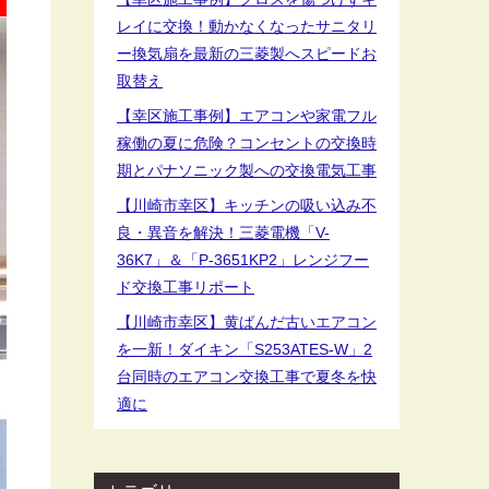
レイに交換！動かなくなったサニタリ
ー換気扇を最新の三菱製へスピードお
取替え
【幸区施工事例】エアコンや家電フル
稼働の夏に危険？コンセントの交換時
期とパナソニック製への交換電気工事
【川崎市幸区】キッチンの吸い込み不
良・異音を解決！三菱電機「V-
36K7」＆「P-3651KP2」レンジフー
ド交換工事リポート
【川崎市幸区】黄ばんだ古いエアコン
を一新！ダイキン「S253ATES-W」2
台同時のエアコン交換工事で夏冬を快
適に