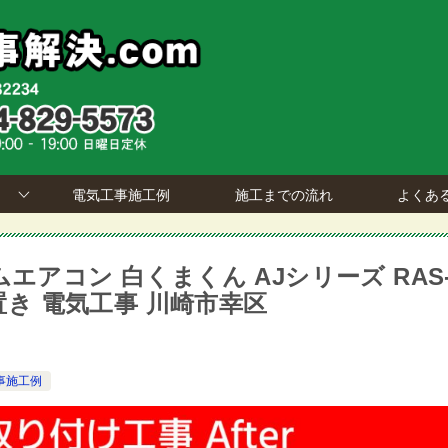
電気工事施工例
施工までの流れ
よくあ
エアコン 白くまくん AJシリーズ RAS
直置き 電気工事 川崎市幸区
事施工例