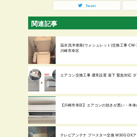
Tweet
関連記事
温水洗浄便座(ウォシュレット)交換工事 CW-104
川崎市幸区
エアコン交換工事 通常設置 落下 緊急対応 ダイキ
【川崎市幸区】エアコンの効きが悪い・本体
テレビアンテナ ブースター交換 W30G DXア