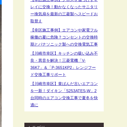
レイに交換！動かなくなったサニタリ
ー換気扇を最新の三菱製へスピードお
取替え
【幸区施工事例】エアコンや家電フル
稼働の夏に危険？コンセントの交換時
期とパナソニック製への交換電気工事
【川崎市幸区】キッチンの吸い込み不
良・異音を解決！三菱電機「V-
36K7」＆「P-3651KP2」レンジフー
ド交換工事リポート
【川崎市幸区】黄ばんだ古いエアコン
を一新！ダイキン「S253ATES-W」2
台同時のエアコン交換工事で夏冬を快
適に