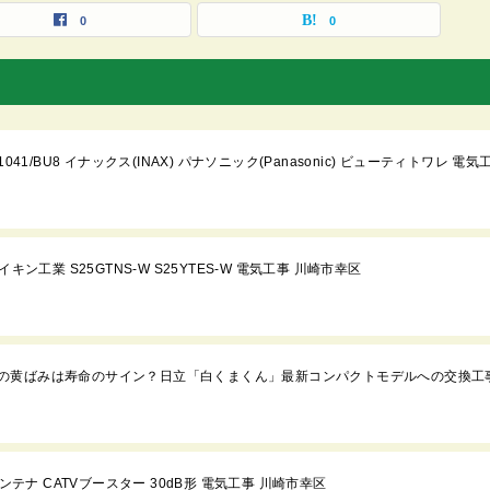
0
0
1/BU8 イナックス(INAX) パナソニック(Panasonic) ビューティトワレ 電気
ン工業 S25GTNS-W S25YTES-W 電気工事 川崎市幸区
の黄ばみは寿命のサイン？日立「白くまくん」最新コンパクトモデルへの交換工
ンテナ CATVブースター 30dB形 電気工事 川崎市幸区