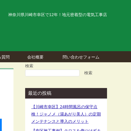
神奈川県川崎市幸区で12年！地元密着型の電気工事店
る質問
会社概要
問い合わせフォーム
検索
検索
最近の投稿
【川崎市幸区】24時間風呂の保守点
検！ジャノメ（湯あがり美人）の定期
メンテナンスと導入のメリット
【幸区施工事例】クロスを傷つけずキ