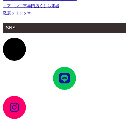
エアコン工事専門店くじら電器
激震クリック堂
SNS
ア
イ
コ
ン
リ
ン
ク
ア
イ
コ
ン
リ
ン
ク
ア
イ
コ
ン
リ
ン
ク