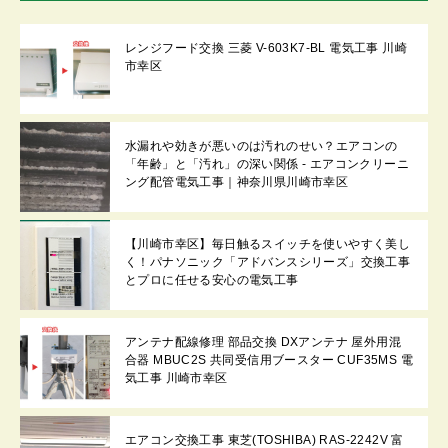
レンジフード交換 三菱 V-603K7-BL 電気工事 川崎
市幸区
水漏れや効きが悪いのは汚れのせい？エアコンの
「年齢」と「汚れ」の深い関係 - エアコンクリーニ
ング配管電気工事｜神奈川県川崎市幸区
【川崎市幸区】毎日触るスイッチを使いやすく美し
く！パナソニック「アドバンスシリーズ」交換工事
とプロに任せる安心の電気工事
アンテナ配線修理 部品交換 DXアンテナ 屋外用混
合器 MBUC2S 共同受信用ブースター CUF35MS 電
気工事 川崎市幸区
エアコン交換工事 東芝(TOSHIBA) RAS-2242V 富