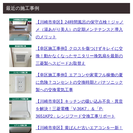
最近の施工事例
【川崎市幸区】24時間風呂の保守点検！ジャノ
メ（湯あがり美人）の定期メンテナンスと導入
のメリット
【幸区施工事例】クロスを傷つけずキレイに交
換！動かなくなったサニタリー換気扇を最新の
三菱製へスピードお取替え
【幸区施工事例】エアコンや家電フル稼働の夏
に危険？コンセントの交換時期とパナソニック
製への交換電気工事
【川崎市幸区】キッチンの吸い込み不良・異音
を解決！三菱電機「V-36K7」＆「P-
3651KP2」レンジフード交換工事リポート
【川崎市幸区】黄ばんだ古いエアコンを一新！