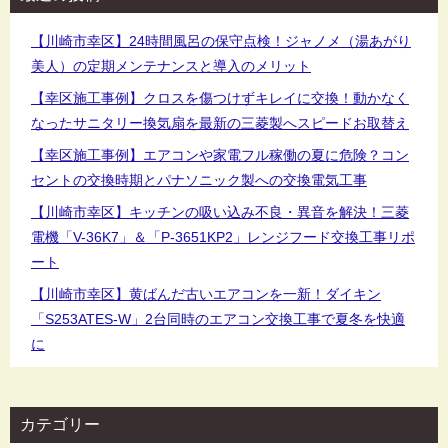
ョ
ン
【川崎市幸区】24時間風呂の保守点検！ジャノメ（湯あがり
美人）の定期メンテナンスと導入のメリット
【幸区施工事例】クロスを傷つけずキレイに交換！動かなく
なったサニタリー換気扇を最新の三菱製へスピードお取替え
【幸区施工事例】エアコンや家電フル稼働の夏に危険？コン
セントの交換時期とパナソニック製への交換電気工事
【川崎市幸区】キッチンの吸い込み不良・異音を解決！三菱
電機「V-36K7」＆「P-3651KP2」レンジフード交換工事リポ
ート
【川崎市幸区】黄ばんだ古いエアコンを一新！ダイキン
「S253ATES-W」2台同時のエアコン交換工事で夏冬を快適
に
カテゴリー