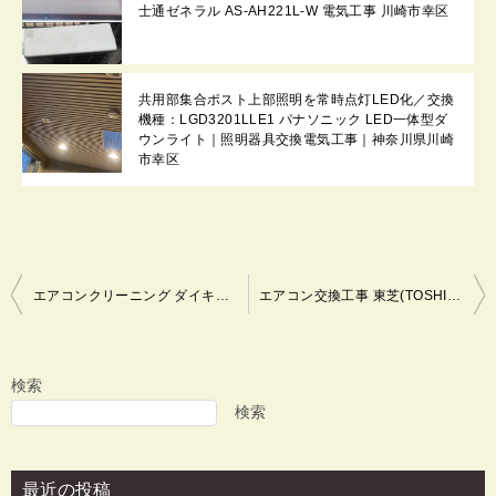
士通ゼネラル AS-AH221L-W 電気工事 川崎市幸区
共用部集合ポスト上部照明を常時点灯LED化／交換
機種：LGD3201LLE1 パナソニック LED一体型ダ
ウンライト｜照明器具交換電気工事｜神奈川県川崎
市幸区
投
エアコンクリーニング ダイキン(DAIKIN) F28JTNS-W 電気工事 川崎市幸区
エアコン交換工事 東芝(TOSHIBA) パナソニック(Panasonic) エオリア CS-251DFL-W 電気工事 川崎市幸区
稿
ナ
ビ
検索
ゲ
検索
ー
シ
最近の投稿