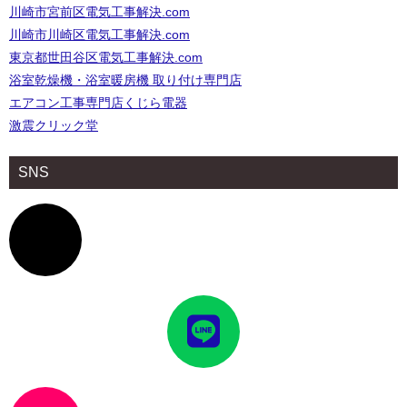
川崎市宮前区電気工事解決.com
川崎市川崎区電気工事解決.com
東京都世田谷区電気工事解決.com
浴室乾燥機・浴室暖房機 取り付け専門店
エアコン工事専門店くじら電器
激震クリック堂
SNS
ア
イ
コ
ン
リ
ン
ク
ア
イ
コ
ン
リ
ン
ク
ア
イ