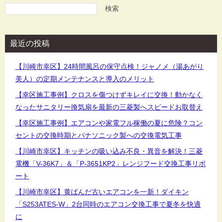
ゲ
検索
ー
シ
最近の投稿
ョ
ン
【川崎市幸区】24時間風呂の保守点検！ジャノメ（湯あがり
美人）の定期メンテナンスと導入のメリット
【幸区施工事例】クロスを傷つけずキレイに交換！動かなく
なったサニタリー換気扇を最新の三菱製へスピードお取替え
【幸区施工事例】エアコンや家電フル稼働の夏に危険？コン
セントの交換時期とパナソニック製への交換電気工事
【川崎市幸区】キッチンの吸い込み不良・異音を解決！三菱
電機「V-36K7」＆「P-3651KP2」レンジフード交換工事リポ
ート
【川崎市幸区】黄ばんだ古いエアコンを一新！ダイキン
「S253ATES-W」2台同時のエアコン交換工事で夏冬を快適
に