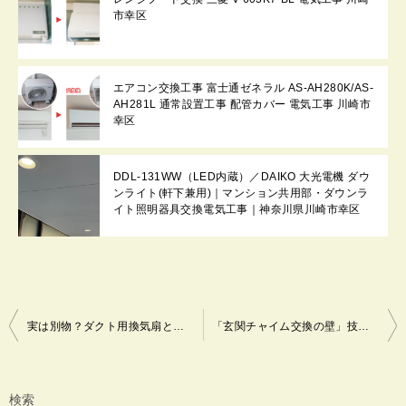
市幸区
エアコン交換工事 富士通ゼネラル AS-AH280K/AS-
AH281L 通常設置工事 配管カバー 電気工事 川崎市
幸区
DDL-131WW（LED内蔵）／DAIKO 大光電機 ダウ
ンライト(軒下兼用)｜マンション共用部・ダウンラ
イト照明器具交換電気工事｜神奈川県川崎市幸区
投
実は別物？ダクト用換気扇とパイプファンの基本を比較！浴室換気扇交換電気工事（交換機種： VD-10Z13 天井埋込形ダクト用換気扇 低騒音／三菱電機 ）｜神奈川県川崎市幸区
「玄関チャイム交換の壁」技術的・構造的な5つの制約と失敗しない対策！ドアホンへ交換取付け配線電気工事｜神奈川県川崎市幸区
稿
ナ
ビ
検索