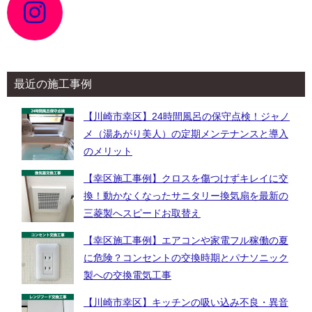
コ
ン
リ
ン
ク
最近の施工事例
【川崎市幸区】24時間風呂の保守点検！ジャノ
メ（湯あがり美人）の定期メンテナンスと導入
のメリット
【幸区施工事例】クロスを傷つけずキレイに交
換！動かなくなったサニタリー換気扇を最新の
三菱製へスピードお取替え
【幸区施工事例】エアコンや家電フル稼働の夏
に危険？コンセントの交換時期とパナソニック
製への交換電気工事
【川崎市幸区】キッチンの吸い込み不良・異音