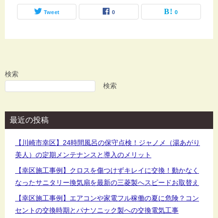
Tweet
0
0
検索
検索
最近の投稿
【川崎市幸区】24時間風呂の保守点検！ジャノメ（湯あがり
美人）の定期メンテナンスと導入のメリット
【幸区施工事例】クロスを傷つけずキレイに交換！動かなく
なったサニタリー換気扇を最新の三菱製へスピードお取替え
【幸区施工事例】エアコンや家電フル稼働の夏に危険？コン
セントの交換時期とパナソニック製への交換電気工事