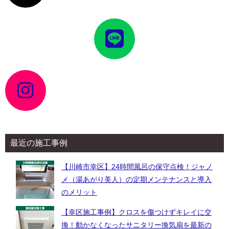
ン
ク
ア
イ
コ
ン
リ
ン
ク
ア
イ
コ
ン
リ
ン
ク
最近の施工事例
【川崎市幸区】24時間風呂の保守点検！ジャノ
メ（湯あがり美人）の定期メンテナンスと導入
のメリット
【幸区施工事例】クロスを傷つけずキレイに交
換！動かなくなったサニタリー換気扇を最新の