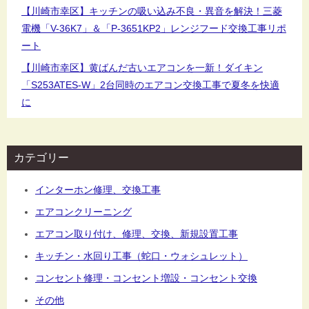
【川崎市幸区】キッチンの吸い込み不良・異音を解決！三菱
電機「V-36K7」＆「P-3651KP2」レンジフード交換工事リポ
ート
【川崎市幸区】黄ばんだ古いエアコンを一新！ダイキン
「S253ATES-W」2台同時のエアコン交換工事で夏冬を快適
に
カテゴリー
インターホン修理、交換工事
エアコンクリーニング
エアコン取り付け、修理、交換、新規設置工事
キッチン・水回り工事（蛇口・ウォシュレット）
コンセント修理・コンセント増設・コンセント交換
その他