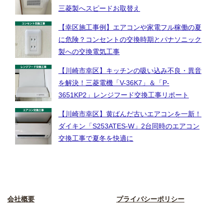
三菱製へスピードお取替え
【幸区施工事例】エアコンや家電フル稼働の夏
に危険？コンセントの交換時期とパナソニック
製への交換電気工事
【川崎市幸区】キッチンの吸い込み不良・異音
を解決！三菱電機「V-36K7」＆「P-
3651KP2」レンジフード交換工事リポート
【川崎市幸区】黄ばんだ古いエアコンを一新！
ダイキン「S253ATES-W」2台同時のエアコン
交換工事で夏冬を快適に
会社概要
プライバシーポリシー