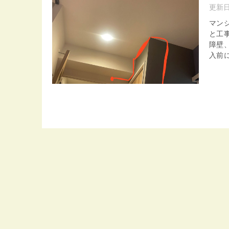
更新
マン
と工
障壁
入前