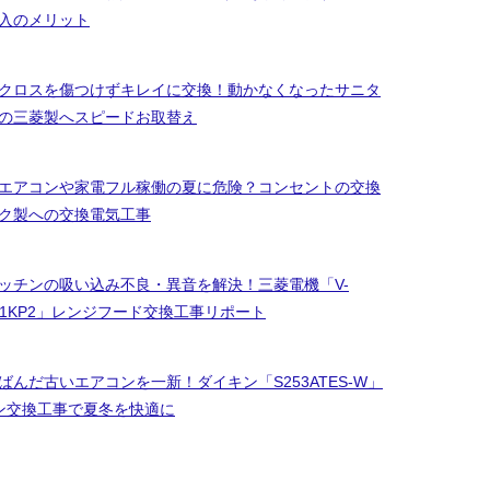
入のメリット
クロスを傷つけずキレイに交換！動かなくなったサニタ
の三菱製へスピードお取替え
エアコンや家電フル稼働の夏に危険？コンセントの交換
ク製への交換電気工事
ッチンの吸い込み不良・異音を解決！三菱電機「V-
3651KP2」レンジフード交換工事リポート
んだ古いエアコンを一新！ダイキン「S253ATES-W」
ン交換工事で夏冬を快適に