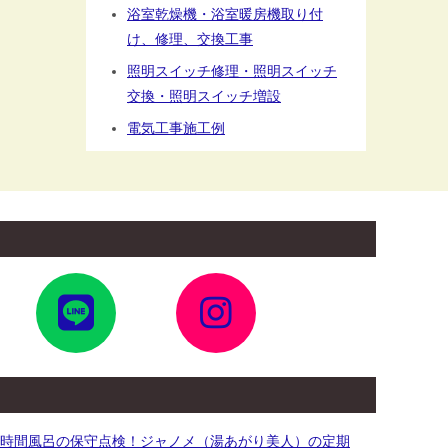
浴室乾燥機・浴室暖房機取り付
け、修理、交換工事
照明スイッチ修理・照明スイッチ
交換・照明スイッチ増設
電気工事施工例
ア
ア
イ
イ
コ
コ
ン
ン
リ
リ
ン
ン
ク
ク
4時間風呂の保守点検！ジャノメ（湯あがり美人）の定期