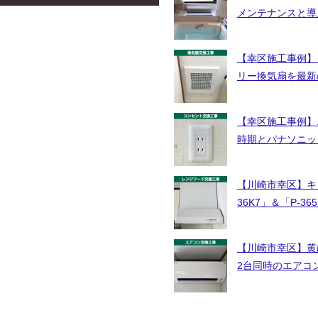
メンテナンスと導
【幸区施工事例】
リー換気扇を最新
【幸区施工事例】
時期とパナソニッ
【川崎市幸区】キ
36K7」＆「P-
【川崎市幸区】黄ば
2台同時のエアコ