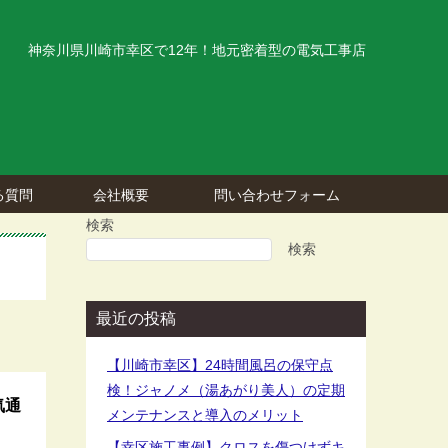
神奈川県川崎市幸区で12年！地元密着型の電気工事店
る質問
会社概要
問い合わせフォーム
検索
検索
最近の投稿
【川崎市幸区】24時間風呂の保守点
検！ジャノメ（湯あがり美人）の定期
気通
メンテナンスと導入のメリット
【幸区施工事例】クロスを傷つけずキ