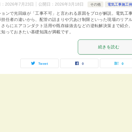
日：
2026年7月23日
公開日：
2026年3月18日
その他
電気工事施工
ションで光回線が「工事不可」と言われる原因をプロが解説。電気工
事担任者の違いから、配管の詰まりや穴あけ制限といった現場のリア
、さらにエアコンダクト活用や既存線抜去などの逆転解決策まで紹介
に知っておきたい基礎知識が満載です。
続きを読む
Tweet
0
0