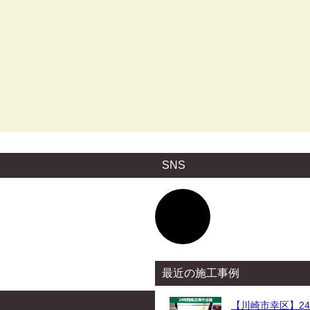
SNS
ア
イ
コ
ン
リ
ン
ク
最近の施工事例
【川崎市幸区】2