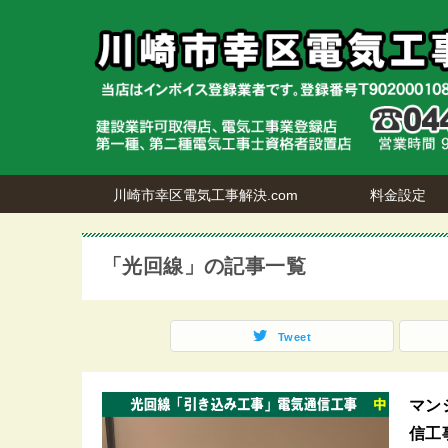
川崎市幸区電気工事解決.com
料金設定
「光回線」の記事一覧
Tweet
マン
信工