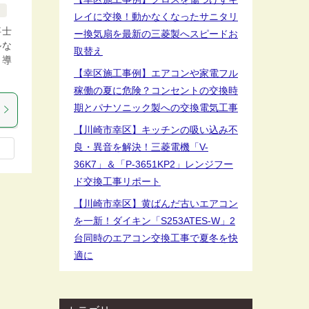
例
レイに交換！動かなくなったサニタリ
事士
ー換気扇を最新の三菱製へスピードお
ルな
取替え
。導
【幸区施工事例】エアコンや家電フル
稼働の夏に危険？コンセントの交換時
期とパナソニック製への交換電気工事
【川崎市幸区】キッチンの吸い込み不
良・異音を解決！三菱電機「V-
36K7」＆「P-3651KP2」レンジフー
ド交換工事リポート
【川崎市幸区】黄ばんだ古いエアコン
を一新！ダイキン「S253ATES-W」2
台同時のエアコン交換工事で夏冬を快
適に