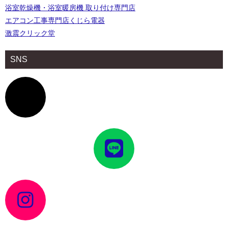
浴室乾燥機・浴室暖房機 取り付け専門店
エアコン工事専門店くじら電器
激震クリック堂
SNS
ア
イ
コ
ン
リ
ン
ク
ア
イ
コ
ン
リ
ン
ク
ア
イ
コ
ン
リ
ン
ク