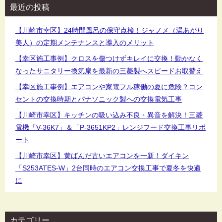
最近の投稿
【川崎市幸区】24時間風呂の保守点検！ジャノメ（湯あがり
美人）の定期メンテナンスと導入のメリット
【幸区施工事例】クロスを傷つけずキレイに交換！動かなく
なったサニタリー換気扇を最新の三菱製へスピードお取替え
【幸区施工事例】エアコンや家電フル稼働の夏に危険？コン
セントの交換時期とパナソニック製への交換電気工事
【川崎市幸区】キッチンの吸い込み不良・異音を解決！三菱
電機「V-36K7」＆「P-3651KP2」レンジフード交換工事リポ
ート
【川崎市幸区】黄ばんだ古いエアコンを一新！ダイキン
「S253ATES-W」2台同時のエアコン交換工事で夏冬を快適
に
カテゴリー