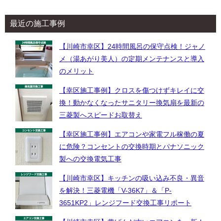
最近の施工事例
【川崎市幸区】24時間風呂の保守点検！ジャノ
メ（湯あがり美人）の定期メンテナンスと導入
のメリット
【幸区施工事例】クロスを傷つけずキレイに交
換！動かなくなったサニタリー換気扇を最新の
三菱製へスピードお取替え
【幸区施工事例】エアコンや家電フル稼働の夏
に危険？コンセントの交換時期とパナソニック
製への交換電気工事
【川崎市幸区】キッチンの吸い込み不良・異音
を解決！三菱電機「V-36K7」＆「P-
3651KP2」レンジフード交換工事リポート